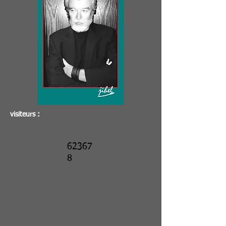
visiteurs :
62367
8