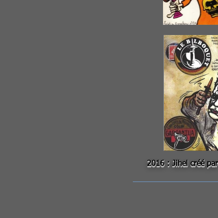
2016 : Jihel créé pa