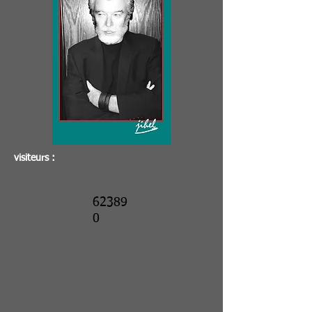
visiteurs :
62389
0