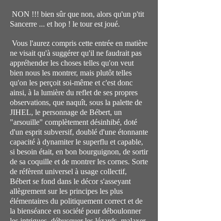
NON !!! bien sûr que non, alors qu'un p'tit
Sancerre ... et hop ! le tour est joué.
Vous l'aurez compris cette entrée en matière
ne visait qu'à suggérer qu'il ne faudrait pas
appréhender les choses telles qu'on veut
bien nous les montrer, mais plutôt telles
qu'on les perçoit soi-même et c'est donc
ainsi, à la lumière du reflet de ses propres
observations, que naquît, sous la palette de
JIHEL, le personnage de Bébert, un
"arsouille" complètement désinhibé, doté
d'un esprit subversif, doublé d'une étonnante
capacité à dynamiter le superflu et capable,
si besoin était, en bon bourguignon, de sortir
de sa coquille et de montrer les cornes. Sorte
de réfèrent universel à usage collectif,
Bébert se fond dans le décor s'asseyant
allègrement sur les principes les plus
élémentaires du politiquement correct et de
la bienséance en société pour déboulonner
les intrigues, débusquer les lézards, malaxer