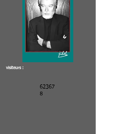
visiteurs :
62367
8