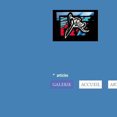
* articles
GALERIE
ACCUEIL
AR
* article