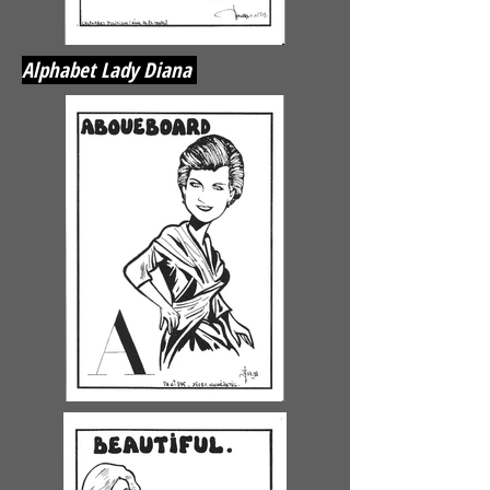
Alphabet Lady Diana