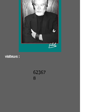
visiteurs :
62367
8