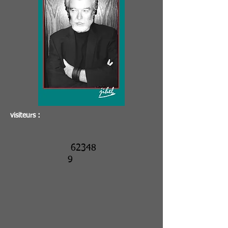
visiteurs :
62348
9