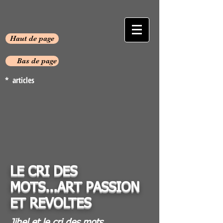
Haut de page
Bas de page
* articles
LE CRI DES
MOTS...ART PASSION
ET REVOLTES
Jihel et le cri des mots.