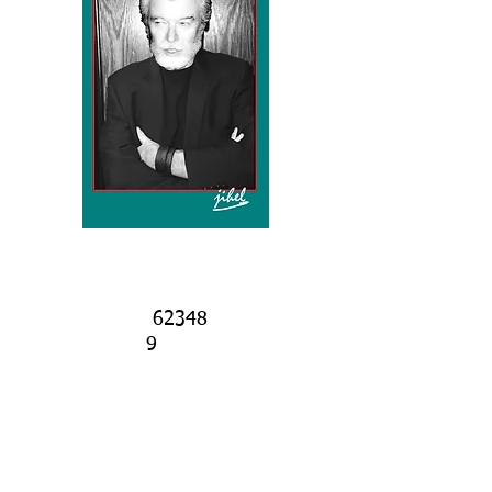
visiteurs :
62348
9