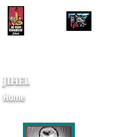
* article
contact mail
JIHEL
Home